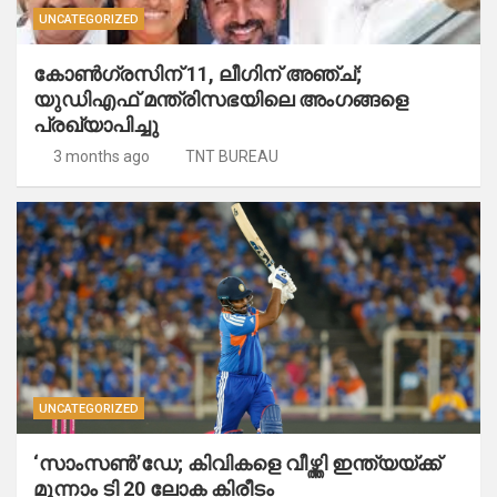
UNCATEGORIZED
കോൺ​ഗ്രസിന് 11, ലീ​ഗിന് അഞ്ച്;
യുഡിഎഫ് മന്ത്രിസഭയിലെ അം​ഗങ്ങളെ
പ്രഖ്യാപിച്ചു
3 months ago
TNT BUREAU
UNCATEGORIZED
‘സാംസൺ’ഡേ; കിവികളെ വീഴ്ത്തി ഇന്ത്യയ്ക്ക്
മൂന്നാം ടി 20 ലോക കിരീടം