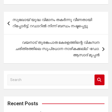
Post
സുഖോയ് യുദ്ധ വിമാനം തകര്‍ന്നു വീണതായി
navigation
റിപ്പോര്‍ട്ട്; റഡാറില്‍ നിന്ന് ബന്ധം നഷ്ടപ്പെട്ടു
വയനാട് തുരങ്കപാത:കേരളത്തിന്റെ വികസന
ചരിത്രത്തിലെ സുപ്രധാന നാഴികക്കല്ല് -ഡോ.
ആസാദ് മൂപ്പൻ
S
e
a
r
c
Recent Posts
h