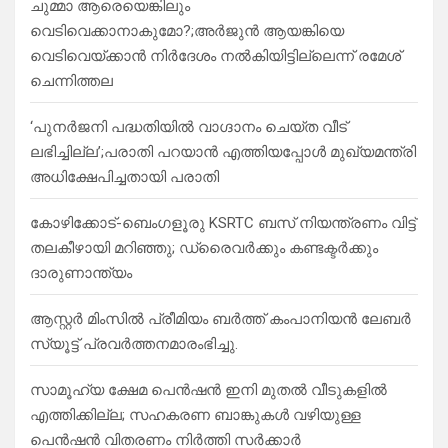
ചുമ്മാ ആരെയെങ്കിലും
വെടിവെക്കാനാകുമോ?;അർജുൻ ആയങ്കിയെ
വെടിവെയ്ക്കാൻ നിർദേശം നൽകിയിട്ടില്ലെന്ന് രമേശ്
ചെന്നിത്തല
‘പുനർജനി പദ്ധതിയിൽ വാഗ്ദാനം ചെയ്ത വീട്
ലഭിച്ചില്ല’;പരാതി പറയാൻ എത്തിയപ്പോൾ മുഖ്യമന്ത്രി
അധിക്ഷേപിച്ചതായി പരാതി
കോഴിക്കോട്-ബെംഗളൂരു KSRTC ബസ് നിയന്ത്രണം വിട്ട്
തലകീഴായി മറിഞ്ഞു; ഡ്രെെവർക്കും കണ്ടക്ടർക്കും
ദാരുണാന്ത്യം
ആസ്റ്റർ മിംസിൽ പ്രീമിയം ബർത്ത് കംപാനിയൻ ലേബർ
സ്യൂട്ട് പ്രവർത്തനമാരംഭിച്ചു.
സാമൂഹ്യ ക്ഷേമ പെൻഷൻ ഇനി മുതൽ വീടുകളിൽ
എത്തിക്കില്ല; സഹകരണ ബാങ്കുകൾ വഴിയുള്ള
പെൻഷൻ വിതരണം നിർത്തി സർക്കാർ