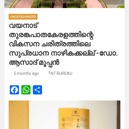
UNCATEGORIZED
വയനാട്
തുരങ്കപാതകേരളത്തിന്റെ
വികസന ചരിത്രത്തിലെ
സുപ്രധാന നാഴികക്കല്ല് -ഡോ.
ആസാദ് മൂപ്പൻ
5 months ago
TNT BUREAU
F
W
S
a
h
h
ce
at
ar
b
s
e
o
A