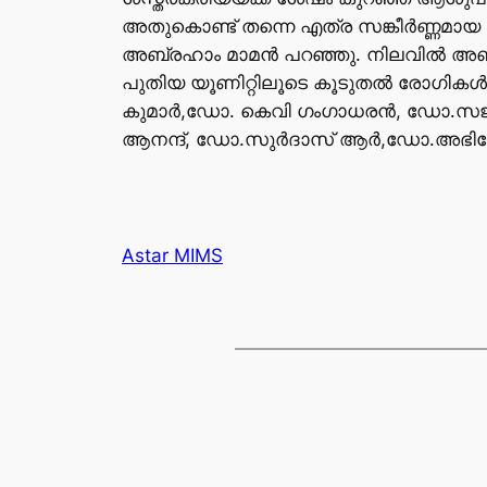
അതുകൊണ്ട് തന്നെ എത്ര സങ്കീർണ്ണമായ 
അബ്രഹാം മാമൻ പറഞ്ഞു. നിലവിൽ അഞ്ഞൂ
പുതിയ യൂണിറ്റിലൂടെ കൂടുതൽ രോഗികൾക
കുമാർ,ഡോ. കെവി ഗംഗാധരൻ, ഡോ.സജീ
ആനന്ദ്, ഡോ.സുർദാസ് ആർ,ഡോ.അഭിഷേക്
Astar MIMS