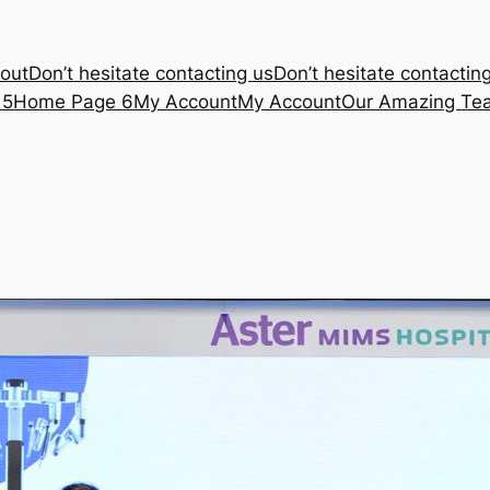
out
Don’t hesitate contacting us
Don’t hesitate contactin
 5
Home Page 6
My Account
My Account
Our Amazing Te