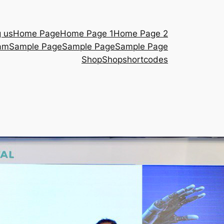
g us
Home Page
Home Page 1
Home Page 2
am
Sample Page
Sample Page
Sample Page
Shop
Shop
shortcodes