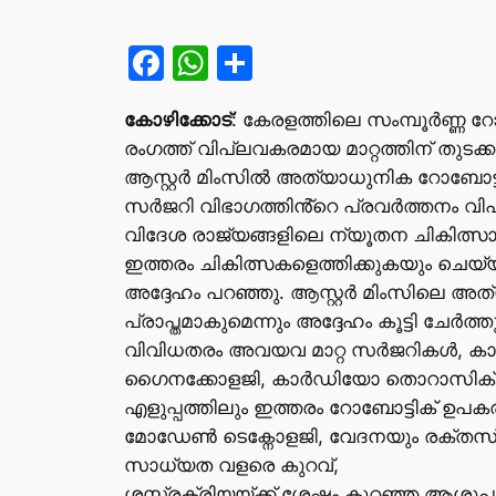
Facebook
WhatsApp
Share
കോഴിക്കോട്
: കേരളത്തിലെ സംമ്പൂർണ്ണ 
രംഗത്ത് വിപ്ലവകരമായ മാറ്റത്തിന് തുടക്
ആസ്റ്റർ മിംസിൽ അത്യാധുനിക റോബോട്ടി
സർജറി വിഭാഗത്തിൻ്റെ പ്രവർത്തനം വിപു
വിദേശ രാജ്യങ്ങളിലെ ന്യൂതന ചികിത്സാ
ഇത്തരം ചികിത്സകളെത്തിക്കുകയും ചെയ്യ
അദ്ദേഹം പറഞ്ഞു. ആസ്റ്റർ മിംസിലെ 
പ്രാപ്തമാകുമെന്നും അദ്ദേഹം കൂട്ടി ചേർത്തു
വിവിധതരം അവയവ മാറ്റ സർജറികൾ, ക
ഗൈനക്കോളജി, കാർഡിയോ തൊറാസിക്, ഹ
എളുപ്പത്തിലും ഇത്തരം റോബോട്ടിക് ഉ
മോഡേൺ ടെക്നോളജി, വേദനയും രക്തസ്ര
സാധ്യത വളരെ കുറവ്,
ശസ്ത്രക്രിയയ്ക്ക് ശേഷം കുറഞ്ഞ ആശു