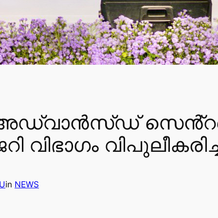
ിൽ അഡ്വാൻസ്ഡ് സെൻ്
ി വിഭാഗം വിപുലീകരിച്ച
U
in
NEWS