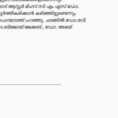
ോട് ആസ്റ്റർ മിംസ് സി എം എസ് ഡോ.
കരിക്കാൻ കഴിഞ്ഞിട്ടുണ്ടെന്നും
ൊന്മാടത്ത് പറഞ്ഞു. ചടങ്ങിൽ ഡോ.രവി
ബിജോയ് ജേക്കബ് , ഡോ. അഭയ്