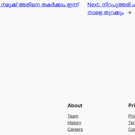
്: നമുക്ക് അതിനെ തകർക്കാം ഇന്ന്
Next:
നിറപുത്തരി 
നാളെ തുറക്കും
→
About
Pr
Team
Pri
History
Ter
Careers
Con