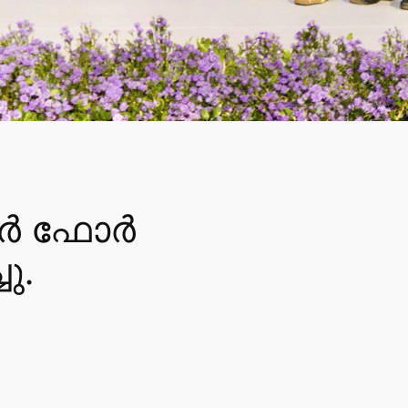
റർ ഫോർ
ു.