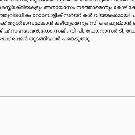
ശസ്ത്രക്രിയകളും അനായാസം നടത്താമെന്നും കോഴിക്ക
റിലധികം റോബോട്ടിക് സർജറികൾ വിജയകരമായി പൂർത്തീ
്ക് ആശ്വാസമേകാൻ കഴിയുമെന്നും സി ഒ ഒ ലുഖ്മാൻ പ
ഷ് സഹദേവൻ,ഡോ.സലീം വി പി, ഡോ.നാസർ ടി, ഡോ.
 രാജൻ തുടങ്ങിയവർ പങ്കെടുത്തു.