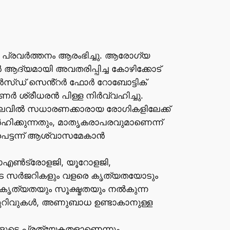
ിൽ പ്രവർത്തനം ആരംഭിച്ചു. ആരോഗ്യ
തിൽ ആദ്യമായി അവതരിപ്പിച്ച കോഴിക്കോട്
്വാൻസ്ഡ് സെൻ്റർ ഫോർ റോബോട്ടിക്
ണർ ശ്രീധരൻ പിള്ള നിർവ്വഹിച്ചു.
യ ചെലവിൽ സധാരണക്കാരായ രോഗികളിലേക്ക്
ർഹിക്കുന്നതും, മാതൃകരാപരവുമാണെന്ന്
െട്ടന്ന് ആശ്വാസമേകാൻ
ോഎൺട്രോളജി, യൂറോളജി,
ടെ സർജറികളും വളരെ കൃത്യതയോടും
കൃത്യതയും സൂക്ഷ്മതയും നൽകുന്ന
മുറിവുകൾ, അണുബാധ ഉണ്ടാകാനുള്ള
കളുടെ പ്രത്യേകതളാണെന്നും