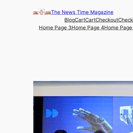
Skip
The News Time Magazine
to
Blog
Cart
Cart
Checkout
Check
content
Home Page 3
Home Page 4
Home Page