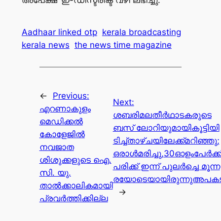
Aadhaar linked otp
kerala broadcasting
kerala news
the news time magazine
←
Previous:
Next:
എറണാകുളം
ശബരിമലതീർഥാടകരുടെ
മെഡിക്കൽ
ബസ് ലോറിയുമായികൂട്ടിയി
കോളേജിൽ
ടിച്ച്താഴ്ചയിലേക്ക്മറിഞ്ഞു;
നവജാത
ഒരാൾമരിച്ചു,30ഓളംപേർക്ക
ശിശുക്കളുടെ ഐ.
പരിക്ക് ഇന്ന് പുലർച്ചെ മൂന്ന
സി. യു.
രയോടെയായിരുന്നുഅപകട
താൽക്കാലികമായി
→
പ്രവർത്തിക്കില്ല