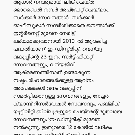
ആധാർ നമ്പരുമായി ലിങ്ക് ചെയ്ത
മൊബൈൽ നമ്പർ അപ്‌ഡേറ്റ് ചെയ്യാം.
സർക്കാർ സേവനങ്ങൾ, സർക്കാർ
ഓഫീസുകൾ സന്ദർശിക്കാതെ ജനങ്ങൾക്ക്
ഇന്റർനെറ്റ് മുഖേന നേരിട്ട്
ലഭ്യമാക്കുവാനായി 2010-ൽ ആരംഭിച്ച
പദ്ധതിയാണ് ‘ഇ-ഡിസ്ട്രിക്ട്’. റവന്യൂ
വകുപ്പിന്റെ 23 ഇനം സർട്ടിഫിക്കറ്റ്
സേവനങ്ങളും, വന്യജീവി
ആക്രമണത്തിനാൽ ഉണ്ടാകുന്ന
നഷ്ടപരിഹാരങ്ങൾക്കുള്ള ആറിനം
അപേക്ഷകൾ വനം വകുപ്പിന്
സമർപ്പിക്കാനുള്ള സേവനങ്ങളും, നേച്ചർ
ക്യാമ്പ് റിസർവേഷൻ സേവനവും, പബ്ലിക്
യൂട്ടിലിറ്റി ബില്ലുകളുടെ പെയ്മെന്റ് മുതലായ
സേവനങ്ങളും ‘ഇ-ഡിസ്ട്രിക്ട്’ മുഖേന
നൽകുന്നു. ഇതുവരെ 12 കോടിയിലധികം
അപേക്ഷ ‘ഇ-ഡിസ്ട്രിക്ട് വഴി ലഭിച്ചു.