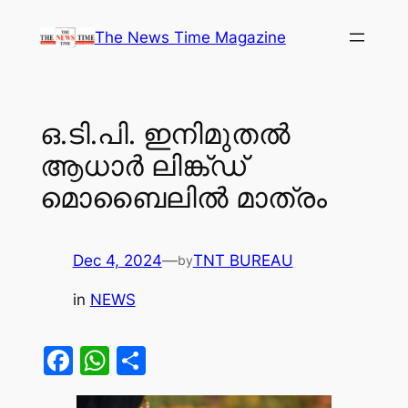
Skip
The News Time Magazine
to
content
ഒ.ടി.പി. ഇനിമുതൽ
ആധാർ ലിങ്ക്ഡ്
മൊബൈലിൽ മാത്രം
Dec 4, 2024
—
TNT BUREAU
by
in
NEWS
Facebook
WhatsApp
Share