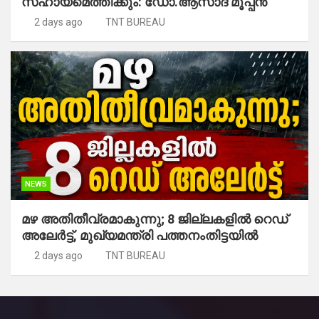
സഹായമെത്തിക്കും: ഡോ.ആസാദ് മൂപ്പന്‍
2 days ago
TNT BUREAU
NEWS
മഴ അതിതീവ്രമാകുന്നു; 8 ജില്ലകളില്‍ റെഡ്
അലേർട്ട്, മുഖ്യമന്ത്രി പത്തനംതിട്ടയില്‍
2 days ago
TNT BUREAU