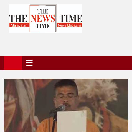
Skip
to
content
The News Time Magazine
the news time magazine