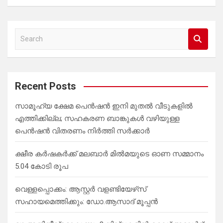
S
e
a
r
c
Recent Posts
h
സാമൂഹ്യ ക്ഷേമ പെൻഷൻ ഇനി മുതൽ വീടുകളിൽ
എത്തിക്കില്ല; സഹകരണ ബാങ്കുകൾ വഴിയുള്ള
പെൻഷൻ വിതരണം നിർത്തി സർക്കാർ
ക്ഷീര കര്‍ഷകര്‍ക്ക് മലബാര്‍ മില്‍മയുടെ ഓണ സമ്മാനം
5.04 കോടി രൂപ
വെള്ളപ്പൊക്കം: ആസ്റ്റര്‍ വളണ്ടിയേഴ്‌സ്
സഹായമെത്തിക്കും: ഡോ.ആസാദ് മൂപ്പന്‍