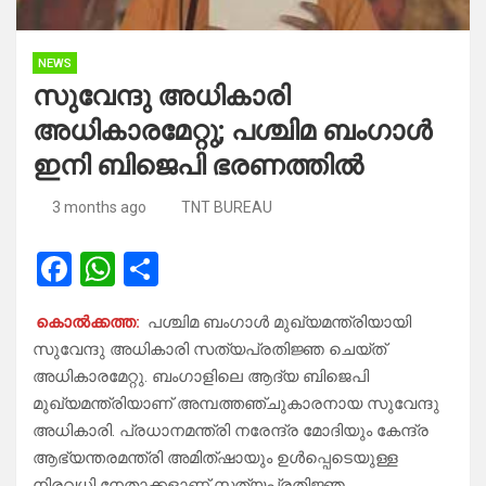
NEWS
സുവേന്ദു അധികാരി
അധികാരമേറ്റു; പശ്ചിമ ബം​ഗാൾ
ഇനി ബിജെപി ഭരണത്തിൽ
3 months ago
TNT BUREAU
F
W
S
a
h
h
കൊൽക്കത്ത:
പശ്ചിമ ബം​ഗാൾ മുഖ്യമന്ത്രിയായി
ce
at
ar
സുവേന്ദു അധികാരി സത്യപ്രതിജ്ഞ ചെയ്ത്
b
s
e
അധികാരമേറ്റു. ബം​ഗാളിലെ ആദ്യ ബിജെപി
o
A
മുഖ്യമന്ത്രിയാണ് അമ്പത്തഞ്ചുകാരനായ സുവേന്ദു
അധികാരി. പ്രധാനമന്ത്രി നരേന്ദ്ര മോദിയും കേന്ദ്ര
o
p
ആഭ്യന്തരമന്ത്രി അമിത്ഷായും ഉൾപ്പെടെയുള്ള
k
p
നിരവധി നേതാക്കളാണ് സത്യപ്രതിജ്ഞ