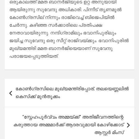
ഒരുകാലത്ത് മമത ബാനർജിയുടെ ഉറ്റ അനുയായി
ആയിരുന്നു സുവേന്ദു അധികാരി. പിന്നീട് തൃണമൂൽ
കോൺ​ഗ്രസില്‌‍ നിന്നും രാജിവെച്ച് ബിജെപിയിൽ
ചേർന്നു. കഴിഞ്ഞ സർക്കാരിലെ പ്രതിപക്ഷ
നേതാവായിരുന്നു. നന്ദിഗ്രാമിലും ഭവാനിപുരിലും
ജയിച്ച സുവേന്ദു ഒരു സീറ്റ് രാജിവയ്ക്കും. ഭവാനിപുരിൽ
മുഖ്യമന്ത്രി മമത ബാനർജിയെയാണ് സുവേന്ദു
പരാജയപ്പെടുത്തിയത്.
Post
കോ​ൺ​ഗ്ര​സിലെ മു​ഖ്യ​മ​ന്ത്രി​പ്പോ​ര്; ത​ല​യെ​ണ്ണ​ലി​ൽ
navigation
കെ​സി​ക്ക് മു​ൻ​തൂ​ക്കം
“സ്നേഹപൂർവ്വം അമ്മയ്ക്ക്” അതിജീവനത്തിന്റെ
കരുത്തായ അമ്മമാര്‍ക്ക് ആദരവുമായി കോഴിക്കോട്
ആസ്റ്റര്‍ മിംസ്