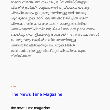
ശ്രദ്ധേയമായ ഈ സംഗമം, ഡിസബിലിറ്റിയുള്ള
വ്യക്തികൾക്ക് സമൂഹത്തിൽ തുല്യമായ ഇടവും
പ്രാപ്യതയും ഉറപ്പാക്കുന്നതിനുള്ള വലിയൊരു
ചുവടുവെപ്പായി മാറി. കോഴിക്കോട് ബീച്ചിൽ നടന്ന
പ്രൗഢഗംഭീരമായ സമാപന സമ്മേളനം ജില്ലാ
പഞ്ചായത്ത് പ്രസിഡന്റ് മില്ലി മോഹൻ ഉദ്ഘാടനം
ചെയ്തു. ഫെസ്റ്റിവലിന്റെ ഭാഗമായി നടന്ന സംവാദങ്ങൾ
പൊതുസമൂഹത്തിൽ വലിയ തോതിലുള്ള
ചലനമുണ്ടാക്കിയെന്നും പൊതുയിടങ്ങൾ
ഡിസബിലിറ്റിയുള്ളവർക്ക് കൂടി പ്രാപ്യമാകുന്ന
രീതിയിലേക്ക്…
The News Time Magazine
the news time magazine