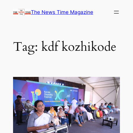
Skip
The News Time Magazine
to
content
Tag:
kdf kozhikode