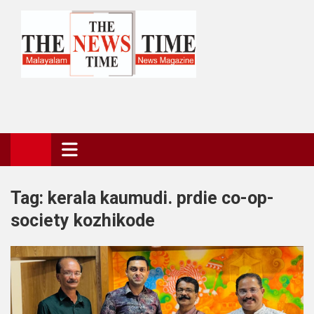
Skip
to
content
The News Time Magazine
the news time magazine
Tag:
kerala kaumudi. prdie co-op-
society kozhikode