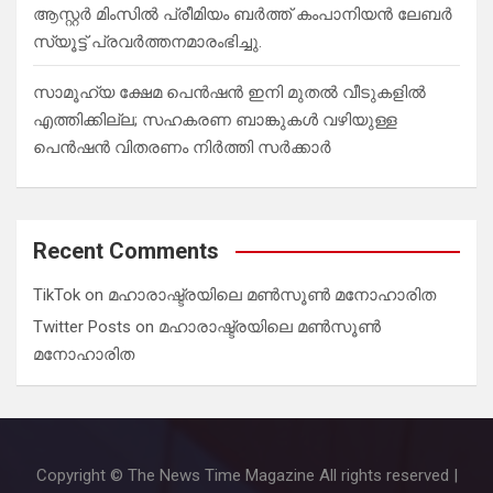
ആസ്റ്റർ മിംസിൽ പ്രീമിയം ബർത്ത് കംപാനിയൻ ലേബർ
സ്യൂട്ട് പ്രവർത്തനമാരംഭിച്ചു.
സാമൂഹ്യ ക്ഷേമ പെൻഷൻ ഇനി മുതൽ വീടുകളിൽ
എത്തിക്കില്ല; സഹകരണ ബാങ്കുകൾ വഴിയുള്ള
പെൻഷൻ വിതരണം നിർത്തി സർക്കാർ
Recent Comments
TikTok
on
മഹാരാഷ്ട്രയിലെ മൺസൂൺ മനോഹാരിത
Twitter Posts
on
മഹാരാഷ്ട്രയിലെ മൺസൂൺ
മനോഹാരിത
Copyright © The News Time Magazine All rights reserved |