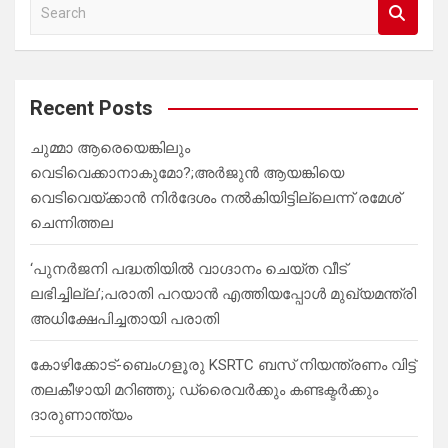
S
e
a
r
c
Recent Posts
h
ചുമ്മാ ആരെയെങ്കിലും
വെടിവെക്കാനാകുമോ?;അർജുൻ ആയങ്കിയെ
വെടിവെയ്ക്കാൻ നിർദേശം നൽകിയിട്ടില്ലെന്ന് രമേശ്
ചെന്നിത്തല
‘പുനർജനി പദ്ധതിയിൽ വാഗ്ദാനം ചെയ്ത വീട്
ലഭിച്ചില്ല’;പരാതി പറയാൻ എത്തിയപ്പോൾ മുഖ്യമന്ത്രി
അധിക്ഷേപിച്ചതായി പരാതി
കോഴിക്കോട്-ബെംഗളൂരു KSRTC ബസ് നിയന്ത്രണം വിട്ട്
തലകീഴായി മറിഞ്ഞു; ഡ്രെെവർക്കും കണ്ടക്ടർക്കും
ദാരുണാന്ത്യം