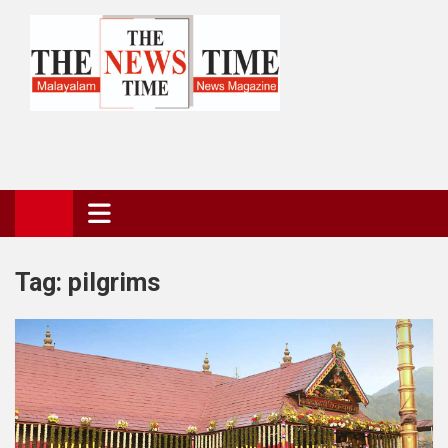
Skip
to
content
The News Time Magazine
the news time magazine
Tag:
pilgrims