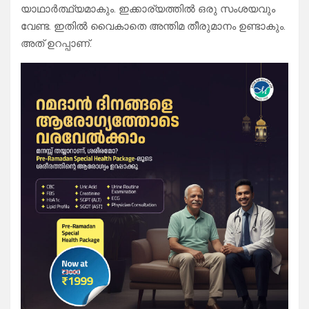
യാഥാർത്ഥ്യമാകും. ഇക്കാര്യത്തിൽ ഒരു സംശയവും
വേണ്ട. ഇതിൽ വൈകാതെ അന്തിമ തീരുമാനം ഉണ്ടാകും.
അത് ഉറപ്പാണ്.