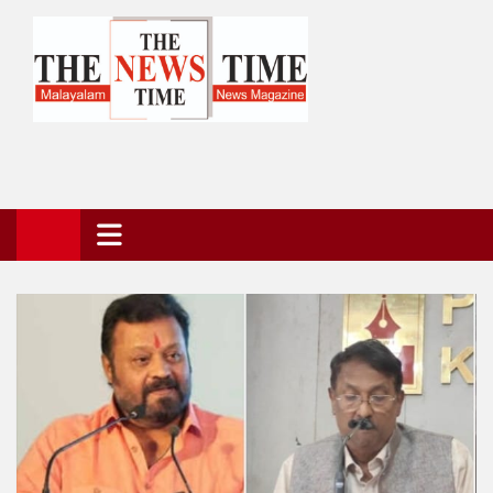
Skip
to
content
The News Time Magazine
the news time magazine