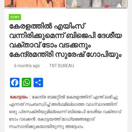
NEWS
കേരളത്തില്‍ എയിംസ്
വന്നിരിക്കുമെന്ന് ബിജെപി ദേശീയ
വക്താവ് ടോം വടക്കനും
കേന്ദ്രമന്ത്രി സുരേഷ് ഗോപിയും
6 months ago
TNT BUREAU
F
W
S
a
h
h
കോട്ടയം :
കേന്ദ്ര ബജറ്റിൽ കേരളത്തിന് എന്ത് ലഭിച്ചു
ce
at
ar
എന്നത് സംബന്ധിച്ച് അർഥമില്ലാത്ത വാഗ്വാദത്തിന്
b
s
e
ഒരു പ്രസക്തിയുമില്ലെന്ന് ബിജെപി ദേശീയ വക്താവ്
o
A
ടോം വടക്കൻ. കോട്ടയത്ത് മാധ്യമങ്ങളോട്
സംസാരിക്കുകയായിരുന്നു അദ്ദേഹം.
o
p