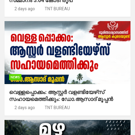
സമ്മാനം 5.04 കോടി രൂപ
2 days ago
TNT BUREAU
NEWS
വെള്ളപ്പൊക്കം: ആസ്റ്റര്‍ വളണ്ടിയേഴ്‌സ്
സഹായമെത്തിക്കും: ഡോ.ആസാദ് മൂപ്പന്‍
2 days ago
TNT BUREAU