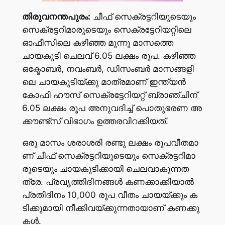
തി​രു​വ​ന​ന്ത​പു​രം:
ചീഫ് സെക്രട്ടറിയുടെയും
സെക്രട്ടറിമാരുടെയും സെക്രട്ടേറിയറ്റിലെ
ഓഫീസിലെ കഴിഞ്ഞ മൂന്നു മാസത്തെ
ചായകുടി ചെലവ് 6.05 ലക്ഷം രൂപ. ക​ഴി​ഞ്ഞ
ഒ​ക്ടോ​ബ​ർ, ന​വം​ബ​ർ, ഡി​സം​ബ​ർ മാ​സ​ങ്ങ​ളി​
ലെ ചാ​യ​കു​ടി​യ്ക്കു മാ​ത്ര​മാ​ണ് ഇ​ന്ത്യ​ൻ
കോ​ഫി ഹൗ​സ് സെ​ക്ര​ട്ടേ​റി​യ​റ്റ് ബ്രാ​ഞ്ചി​ന്
6.05 ല​ക്ഷം രൂ​പ അ​നു​വ​ദി​ച്ച് പൊ​തു​ഭ​ര​ണ അ​
ക്കൗ​ണ്ട്സ് വി​ഭാ​ഗം ഉ​ത്ത​ര​വി​റ​ക്കി​യ​ത്.
ഒ​രു മാ​സം ശ​രാ​ശ​രി ര​ണ്ടു ല​ക്ഷം രൂ​പ​വീ​ത​മാ​
ണ് ചീ​ഫ് സെ​ക്ര​ട്ട​റി​യു​ടെ​യും സെ​ക്ര​ട്ട​റി​മാ​
രു​ടെ​യും ചാ​യ​കു​ടി​ക്കാ​യി ചെ​ല​വാ​കു​ന്ന​ത​
ത്രേ. പ്ര​വൃ​ത്തി​ദി​ന​ങ്ങ​ൾ ക​ണ​ക്കാ​ക്കി​യാ​ൽ
പ്ര​തി​ദി​നം 10,000 രൂ​പ വീ​തം ചാ​യ​യ്ക്കും ക​
ടി​ക്കു​മാ​യി നീ​ക്കി​വ​യ്ക്കു​ന്ന​താ​യാ​ണ് ക​ണ​ക്കു​
ക​ൾ.