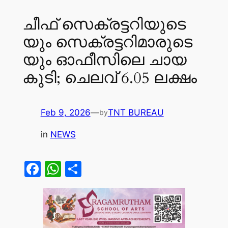
ചീ​ഫ് സെ​ക്ര​ട്ട​റി​യു​ടെ​
യും സെ​ക്ര​ട്ട​റി​മാ​രു​ടെ​
യും ഓ​ഫീ​സി​ലെ ചാ​യ​
കു​ടി; ചെ​ല​വ് 6.05 ല​ക്ഷം
Feb 9, 2026
—
TNT BUREAU
by
in
NEWS
Facebook
WhatsApp
Share