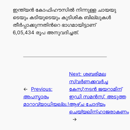
ഇ​ന്ത്യ​ൻ കോ​ഫി​ഹൗ​സി​ൽ നി​ന്നു​ള്ള ചാ​യ​യു​
ടെ​യും ക​ടി​യു​ടെ​യും കു​ടി​ശി​ക ബി​ല്ലു​ക​ൾ
തീ​ർ​പ്പാ​ക്കു​ന്ന​തി​ന്‍റെ ഭാ​ഗ​മാ​യി​ട്ടാ​ണ്
6,05,434 രൂ​പ അ​നു​വ​ദി​ച്ച​ത്.
Next:
ശബരിമല
സ്വർണക്കവർച്ച
←
Previous:
കേസ്;നടൻ ജയറാമിന്
അപസ്മാരം
ഇഡി സമൻസ്, അടുത്ത
മാറാവ്യാധിയല്ല.!
ആഴ്ച ചോദ്യം
ചെയ്യലിന്ഹാജരാകണം
→