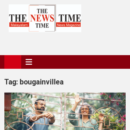
Skip
to
content
The News Time Magazine
the news time magazine
Tag:
bougainvillea