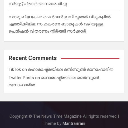
സ്യൂട്ട് പ്രവർത്തനമാരംഭിച്ചു.
സാമൂഹ്യ ക്ഷേമ പെൻഷൻ ഇനി മുതൽ വീടുകളിൽ
എത്തിക്കില്ല; സഹകരണ ബാങ്കുകൾ വഴിയുള്ള
പെൻഷൻ വിതരണം നിർത്തി സർക്കാർ
Recent Comments
TikTok
on
മഹാരാഷ്ട്രയിലെ മൺസൂൺ മനോഹാരിത
Twitter Posts
on
മഹാരാഷ്ട്രയിലെ മൺസൂൺ
മനോഹാരിത
Copyright © The News Time Magazine All rights reserved |
Theme by
MantraBrain