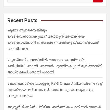
e
a
r
c
Recent Posts
h
ചുമ്മാ ആരെയെങ്കിലും
വെടിവെക്കാനാകുമോ?;അർജുൻ ആയങ്കിയെ
വെടിവെയ്ക്കാൻ നിർദേശം നൽകിയിട്ടില്ലെന്ന് രമേശ്
ചെന്നിത്തല
‘പുനർജനി പദ്ധതിയിൽ വാഗ്ദാനം ചെയ്ത വീട്
ലഭിച്ചില്ല’;പരാതി പറയാൻ എത്തിയപ്പോൾ മുഖ്യമന്ത്രി
അധിക്ഷേപിച്ചതായി പരാതി
കോഴിക്കോട്-ബെംഗളൂരു KSRTC ബസ് നിയന്ത്രണം വിട്ട്
തലകീഴായി മറിഞ്ഞു; ഡ്രെെവർക്കും കണ്ടക്ടർക്കും
ദാരുണാന്ത്യം
ആസ്റ്റർ മിംസിൽ പ്രീമിയം ബർത്ത് കംപാനിയൻ ലേബർ