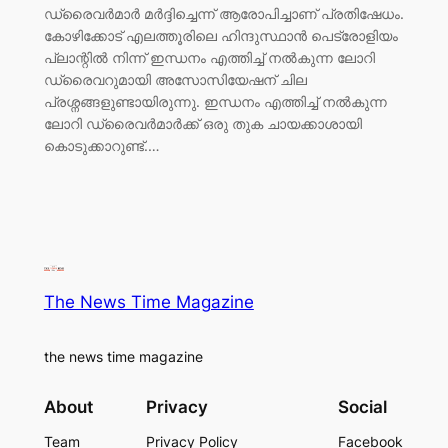
ഡ്രൈവർമാർ മർദ്ദിച്ചെന്ന് ആരോപിച്ചാണ് പ്രതിഷേധം.
കോഴിക്കോട് എലത്തൂരിലെ ഹിന്ദുസ്ഥാൻ പെട്രോളിയം
പ്ലാന്റിൽ നിന്ന് ഇന്ധനം എത്തിച്ച് നൽകുന്ന ലോറി
ഡ്രൈവറുമായി അസോസിയേഷന് ചില
പ്രശ്നങ്ങളുണ്ടായിരുന്നു. ഇന്ധനം എത്തിച്ച് നൽകുന്ന
ലോറി ഡ്രൈവർമാർക്ക് ഒരു തുക ചായക്കാശായി
കൊടുക്കാറുണ്ട്.…
The News Time Magazine
the news time magazine
About
Privacy
Social
Team
Privacy Policy
Facebook