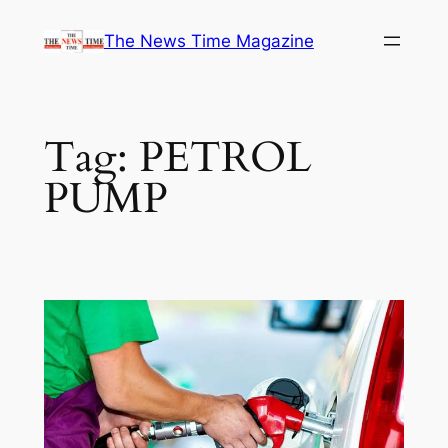
Skip
The News Time Magazine
to
content
Tag:
PETROL
PUMP