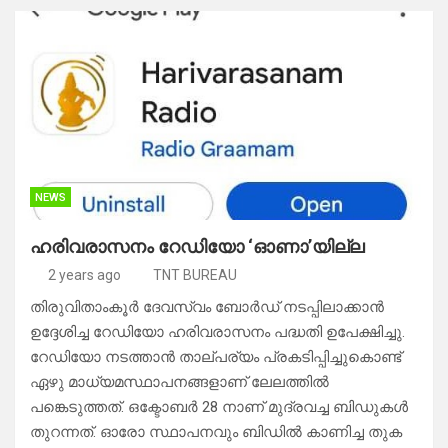
NEWS
ഹരിവരാസനം റേഡിയോ ‘ഓണാ’യില്ല
2 years ago
TNT BUREAU
തിരുവിതാംകൂർ ദേവസ്വം ബോർഡ് നടപ്പിലാക്കാൻ
ഉദ്ദേശിച്ച റേഡിയോ ഹരിവരാസനം പദ്ധതി ഉപേക്ഷിച്ചു.
റേഡിയോ നടത്താൻ താല്പര്യം പ്രകടിപ്പിച്ചുകൊണ്ട്
ഏഴു മാധ്യമസ്ഥാപനങ്ങളാണ് ലേലത്തിൽ
പങ്കെടുത്തത്. ഒക്ടോബർ 28 നാണ് മുദ്രവച്ച ബിഡുകൾ
തുറന്നത്. ഓരോ സ്ഥാപനവും ബിഡിൽ കാണിച്ച തുക