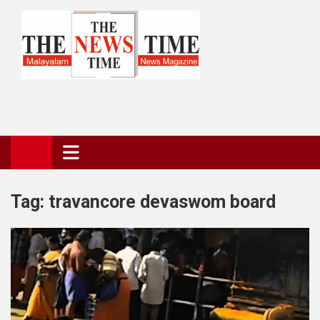
Skip
to
content
The News Time Magazine
the news time magazine
Tag:
travancore devaswom board