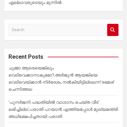
എല്ലാവരുടെയും മുന്നിൽ…
S
e
a
r
c
Recent Posts
h
ചുമ്മാ ആരെയെങ്കിലും
വെടിവെക്കാനാകുമോ?;അർജുൻ ആയങ്കിയെ
വെടിവെയ്ക്കാൻ നിർദേശം നൽകിയിട്ടില്ലെന്ന് രമേശ്
ചെന്നിത്തല
‘പുനർജനി പദ്ധതിയിൽ വാഗ്ദാനം ചെയ്ത വീട്
ലഭിച്ചില്ല’;പരാതി പറയാൻ എത്തിയപ്പോൾ മുഖ്യമന്ത്രി
അധിക്ഷേപിച്ചതായി പരാതി