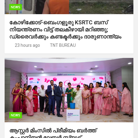
NEWS
കോഴിക്കോട്-ബെംഗളൂരു KSRTC ബസ്
നിയന്ത്രണം വിട്ട് തലകീഴായി മറിഞ്ഞു;
ഡ്രെെവർക്കും കണ്ടക്ടർക്കും ദാരുണാന്ത്യം
23 hours ago
TNT BUREAU
NEWS
ആസ്റ്റർ മിംസിൽ പ്രീമിയം ബർത്ത്
കംപാനിയൻ ലേബർ സ്യൂട്ട്