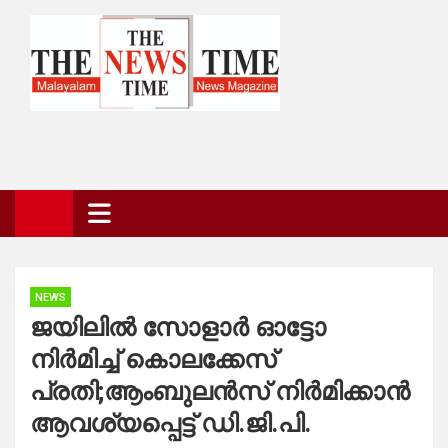
Skip
to
content
The News Time Magazine
the news time magazine
NEWS
ജയിലില്‍ സോളാര്‍ ഓട്ടോ
നിര്‍മിച്ച്‌ കൊലക്കേസ്
പ്രതി;ആംബുലൻസ് നിര്‍മിക്കാൻ
ആവശ്യപ്പെട്ട് ഡി.ജി.പി.