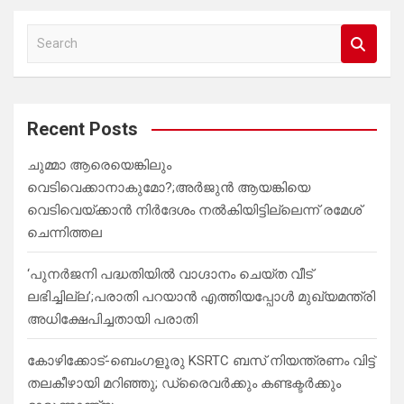
S
e
a
r
c
Recent Posts
h
ചുമ്മാ ആരെയെങ്കിലും
വെടിവെക്കാനാകുമോ?;അർജുൻ ആയങ്കിയെ
വെടിവെയ്ക്കാൻ നിർദേശം നൽകിയിട്ടില്ലെന്ന് രമേശ്
ചെന്നിത്തല
‘പുനർജനി പദ്ധതിയിൽ വാഗ്ദാനം ചെയ്ത വീട്
ലഭിച്ചില്ല’;പരാതി പറയാൻ എത്തിയപ്പോൾ മുഖ്യമന്ത്രി
അധിക്ഷേപിച്ചതായി പരാതി
കോഴിക്കോട്-ബെംഗളൂരു KSRTC ബസ് നിയന്ത്രണം വിട്ട്
തലകീഴായി മറിഞ്ഞു; ഡ്രെെവർക്കും കണ്ടക്ടർക്കും