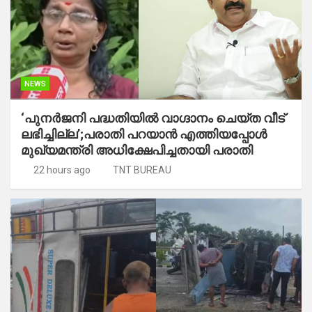
NEWS
‘പുനർജനി പദ്ധതിയിൽ വാഗ്ദാനം ചെയ്ത വീട്
ലഭിച്ചില്ല’;പരാതി പറയാൻ എത്തിയപ്പോൾ
മുഖ്യമന്ത്രി അധിക്ഷേപിച്ചതായി പരാതി
22 hours ago
TNT BUREAU