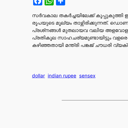
Facebook
WhatsApp
Share
സര്‍വകാല തകര്‍ച്ചയിലേക്ക് കൂപ്പുകുത്
രൂപയുടെ മൂല്യം താഴ്ന്നിരിക്കുന്നത്. ഡ
പ്രശ്‌നങ്ങള്‍ മുതലായവ വലിയ അളവോളം രൂ
പ്രതികൂല സാഹചര്യമുണ്ടായിട്ടും വളരെ മെച
കഴിഞ്ഞതായി മന്ത്രി പങ്കജ് ചൗധരി വ്യക്ത
dollar
indian rupee
sensex