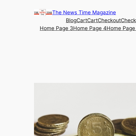
Skip
The News Time Magazine
to
Blog
Cart
Cart
Checkout
Check
content
Home Page 3
Home Page 4
Home Page