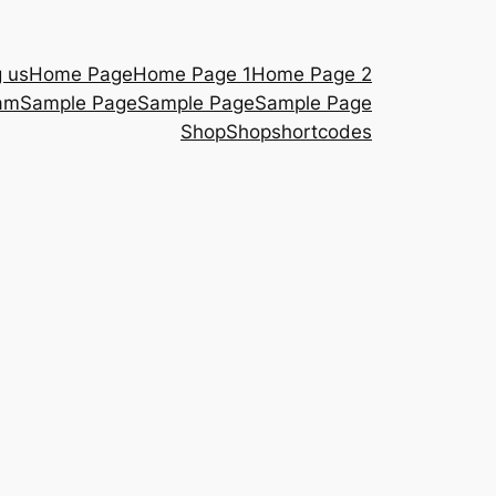
g us
Home Page
Home Page 1
Home Page 2
am
Sample Page
Sample Page
Sample Page
Shop
Shop
shortcodes