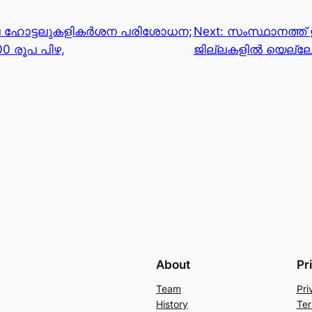
 ഹോട്ടലുകളികർശന പരിശോധന;
Next:
സംസ്ഥാനത്ത് 
00 രൂപ പിഴ,
ജില്ലകളിൽ യെല്ലോ
About
Pr
Team
Pri
History
Ter