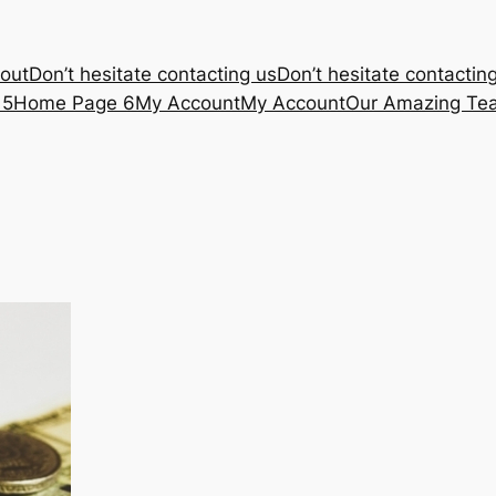
out
Don’t hesitate contacting us
Don’t hesitate contactin
 5
Home Page 6
My Account
My Account
Our Amazing Te